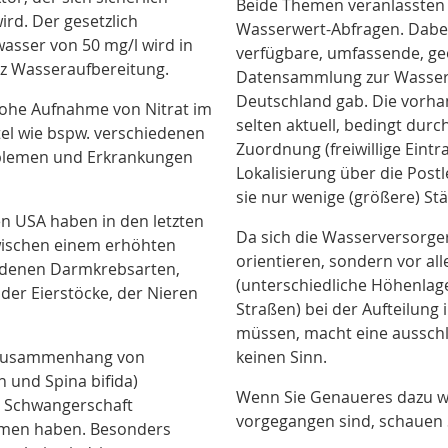
Beide Themen veranlassten
ird. Der gesetzlich
Wasserwert-Abfragen. Dabei s
kwasser von 50 mg/l
wird in
verfügbare, umfassende, ge
tz Wasseraufbereitung.
Datensammlung zur Wasserh
Deutschland gab. Die vorh
hohe Aufnahme von Nitrat im
selten aktuell, bedingt dur
el wie bspw. verschiedenen
Zuordnung (freiwillige Ein
blemen und Erkrankungen
Lokalisierung über die Post
sie nur wenige (größere) Stä
n USA haben in den letzten
Da sich die Wasserversorger
ischen einem erhöhten
orientieren, sondern vor al
iedenen Darmkrebsarten,
(unterschiedliche Höhenlage
der Eierstöcke, der Nieren
Straßen) bei der Aufteilung
müssen, macht eine ausschl
n Zusammenhang von
keinen Sinn.
 und Spina bifida)
Wenn Sie Genaueres dazu wi
r Schwangerschaft
vorgegangen sind, schauen S
ommen haben. Besonders