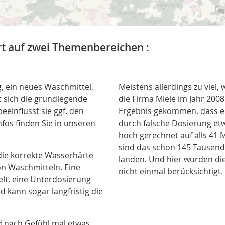
t auf zwei Themenbereichen :
, ein neues Waschmittel,
Meistens allerdings zu viel, w
t sich die grundlegende
die Firma Miele
im Jahr 2008 
einflusst sie ggf. den
Ergebnis gekommen, dass ei
fos finden Sie in unseren
durch falsche Dosierung etw
hoch gerechnet auf alls 41 
sind das schon 145 Tausend
ie korrekte Wasserhärte
landen. Und hier wurden di
n Waschmitteln. Eine
nicht einmal berücksichtigt.
elt, eine Unterdosierung
d kann sogar langfristig die
d nach Gefühl mal etwas