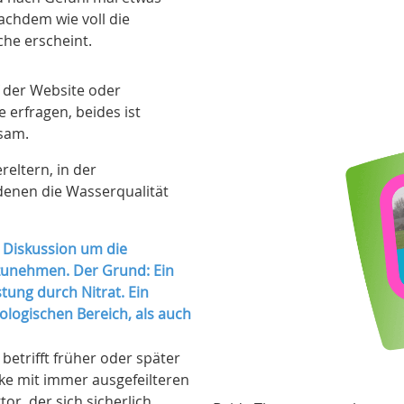
achdem wie voll die
che erscheint.
f der Website oder
 erfragen, beides ist
sam.
reltern, in der
denen die Wasserqualität
 Diskussion um die
fzunehmen. Der Grund: Ein
tung durch Nitrat. Ein
logischen Bereich, als auch
etrifft früher oder später
e mit immer ausgefeilteren
or, der sich sicherlich