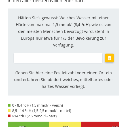
in den allermeisten Fällen eher hart.
Hätten Sie's gewusst: Weiches Wasser mit einer
Härte von maximal 1,5 mmol/l (8,4 °dH), wie es von
den meisten Menschen bevorzugt wird, steht in
Europa nur etwa für 1/3 der Bevölkerung zur
Verfügung.
Suche
nach
Ort
Geben Sie hier eine Postleitzahl oder einen Ort ein
oder
PLZ
und erfahren Sie ob dort weiches, mittelhartes oder
hartes Wasser vorliegt.
0 - 8,4 °dH (1,5 mmol/l - weich)
8,5 - 14 °dH (1,5-2,5 mmol/l - mittel)
>14 °dH (2,5 mmol/l - hart)