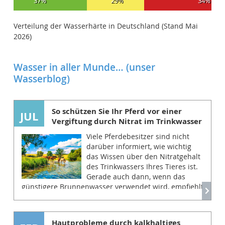
37%
34%
29%
Verteilung der Wasserhärte in Deutschland (Stand Mai
2026)
Wasser in aller Munde… (unser
Wasserblog)
So schützen Sie Ihr Pferd vor einer
JUL
Vergiftung durch Nitrat im Trinkwasser
Viele Pferdebesitzer sind nicht
darüber informiert, wie wichtig
das Wissen über den Nitratgehalt
des Trinkwassers Ihres Tieres ist.
Gerade auch dann, wenn das
günstigere Brunnenwasser verwendet wird, empfiehlt
es sich eine Wasserprobe zu entnehmen und den
Nitratgehalt des Wassers bestimmen zu lassen und
dieses mindestens einmal jährlich zu wiederholen.
Hautprobleme durch kalkhaltiges