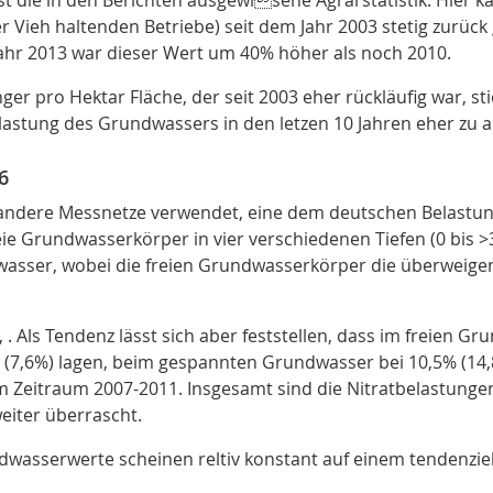
r Vieh haltenden Betriebe) seit dem Jahr 2003 stetig zurüc
m Jahr 2013 war dieser Wert um 40% höher als noch 2010.
er pro Hektar Fläche, der seit 2003 eher rückläufig war, sti
elastung des Grundwassers in den letzen 10 Jahren eher zu
6
 andere Messnetze verwendet, eine dem deutschen Belastung
reie Grundwasserkörper in vier verschiedenen Tiefen (0 bis
asser, wobei die freien Grundwasserkörper die überweigen
, . Als Tendenz lässt sich aber feststellen, dass im freien 
% (7,6%) lagen, beim gespannten Grundwasser bei 10,5% (14
m Zeitraum 2007-2011. Insgesamt sind die Nitratbelastunge
weiter überrascht.
ndwasserwerte scheinen reltiv konstant auf einem tendenziel