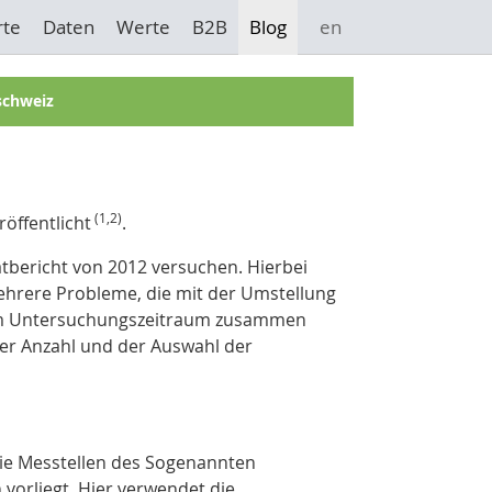
rte
Daten
Werte
B2B
Blog
en
#schweiz
(1,2)
öffentlicht
.
atbericht von 2012 versuchen. Hierbei
ehrere Probleme, die mit der Umstellung
 im Untersuchungszeitraum zusammen
er Anzahl und der Auswahl der
die Messtellen des Sogenannten
 vorliegt. Hier verwendet die