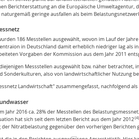
hen Berichterstattung an die Europäische Umweltagentur, d
t naturgemäß geringe ausfallen als beim Belastungsnetzwer
essnetz
wurden 186 Messtellen ausgewählt, wovon im Lauf der Jahre e
zentraion in Deutschland damit erheblich niedriger lag als i
beiteten Vorgaben der Kommission aus dem Jahr 2011 ents
ejenigen Messstellen ausgewählt bzw. näher betrachtet, in
 Sonderkulturen, also von landwirtschaftlicher Nutzung be
essnetz Landwirtschaft" zusammengefasst, nachfolgend als
Grundwasser
im Jahr 2016 ca. 28% der Messtellen des Belastungsmessne
(4
tuation hat sich seit dem letzten Bericht aus dem Jahr 2012
der Nitratbelastung gegenüber den vorherigen Berichten
 die in den Berichten ausgewisene Agrarstatistik. Hier k