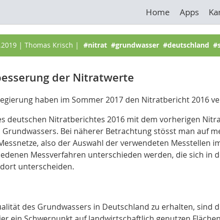
Home
Apps
Ka
.2019
|
Thomas Krisch
|
#nitrat #grundwasser #deutschland 
besserung der Nitratwerte
egierung haben im Sommer 2017 den Nitratbericht 2016 ver
es deutschen Nitratberichtes 2016 mit dem vorherigen Nitr
des Grundwassers. Bei näherer Betrachtung stösst man auf m
 Messnetze, also der Auswahl der verwendeten Messtellen
edenen Messverfahren unterschieden werden, die sich in d
ndort unterscheiden.
alität des Grundwassers in Deutschland zu erhalten, sind 
er ein Schwerpunkt auf landwirtschaftlich genutzen Flächen