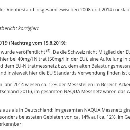
 der Viehbestand insgesamt zwischen 2008 und 2014 rückläufig
bericht korrigiert
2019
(Nachtrag vom 15.8.2019):
(5)
wurde veröffentlicht
. Da die Schweiz nicht Mitglied der E
 hier bei 40mg/l Nitrat (50mg/l in der EU), eine Aufteilung i
d dem EU-Nitratmessnetz bzw. dem alten Belastungsmessnet
 und inwieweit hier die EU Standards Verwendung finden is
m Jahr 2014 wiesen ca. 12% der Messstellen im Bereich Ack
utschland 2016), im gesamten NAQUA Messnetz waren das c
ers aus als in Deutschland: Im gesamten NAQUA Messnetz gi
besonders belasteten Gebieten von ca. 14% auf ca. 12%. Im G
 erkennbar.